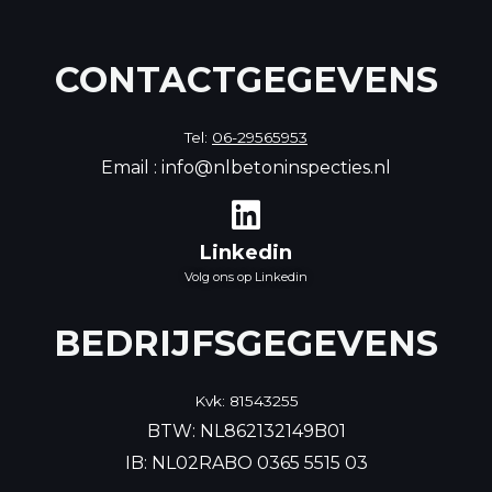
CONTACTGEGEVENS
Tel:
06-29565953
Email : info@nlbetoninspecties.nl
Linkedin
Volg ons op Linkedin
BEDRIJFSGEGEVENS
Kvk: 81543255
BTW: NL862132149B01
IB: NL02RABO 036‍5 5515 03