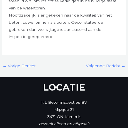
toren, d.w.z. om inzicht te verkrijgen in de huidige staat
van de watertoren.
Hoofdzakelijk is er gekeken naar de kwaliteit van het
beton, zowel binnen als buiten. Geconstateerde
gebreken dan wel slijtage is aansluitend aan de
inspectie gerepareerd.
←
Vorige Bericht
Volgende Bericht
→
LOCATIE
NL Betoninspecties BV
Mijzijde 31
3471 GN Kamerik
bezoek alleen op afspraak